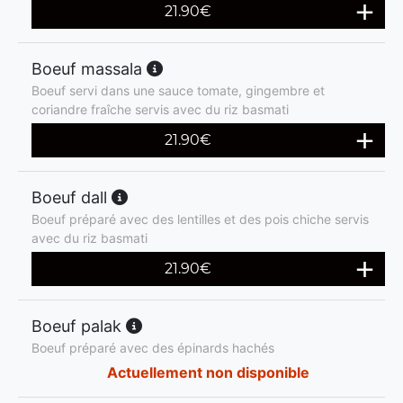
21.90
€
Boeuf massala
Boeuf servi dans une sauce tomate, gingembre et
coriandre fraîche servis avec du riz basmati
21.90
€
Boeuf dall
Boeuf préparé avec des lentilles et des pois chiche servis
avec du riz basmati
21.90
€
Boeuf palak
Boeuf préparé avec des épinards hachés
Actuellement non disponible