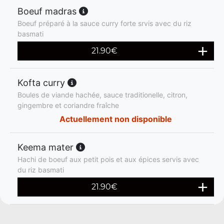
Boeuf madras
Boeuf préparé à la sauce curry forte srvis avec du riz
basmati
21.90
€
Kofta curry
Boules de viande hachée, sauce traditionelle, citron,
gingembre et coriandre fraîche
Actuellement non disponible
Keema mater
Hachi de boeuf aux petit pois et aux épices servis avec
du riz basmati
21.90
€