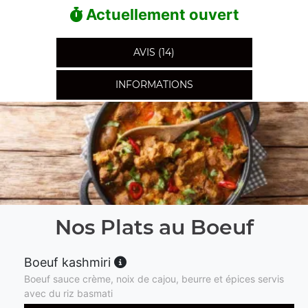
Actuellement ouvert
AVIS (14)
INFORMATIONS
Nos Plats au Boeuf
Boeuf kashmiri
Boeuf sauce crème, noix de cajou, beurre et épices servis
avec du riz basmati