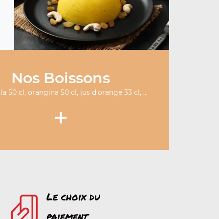
Nos Boissons
a 50 cl, orangina 50 cl, jus d'orange 33 cl, ...
+
Le choix du
paiement