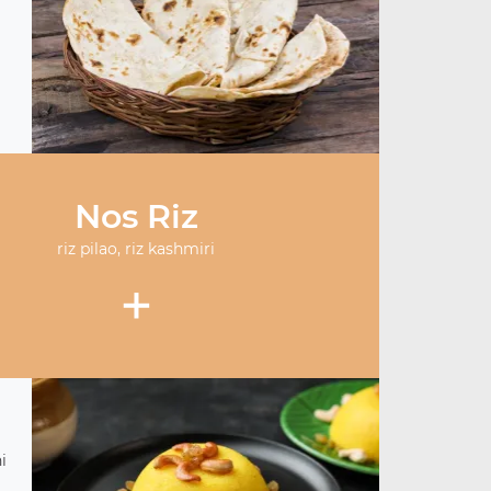
Nos Riz
riz pilao, riz kashmiri
+
i