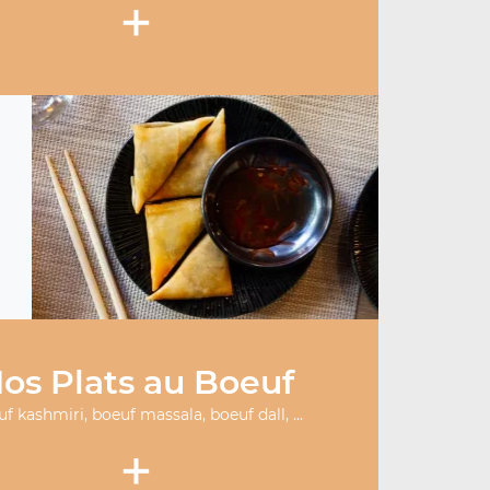
+
os Plats au Boeuf
f kashmiri, boeuf massala, boeuf dall, ...
+