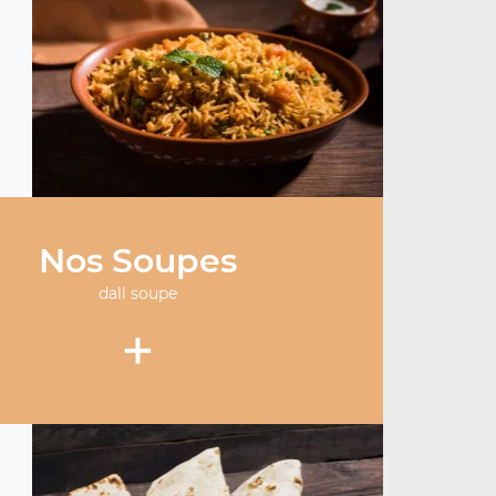
Nos Soupes
dall soupe
+