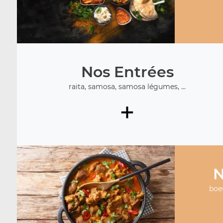
Nos Entrées
raita, samosa, samosa légumes, ...
+
N
boeu