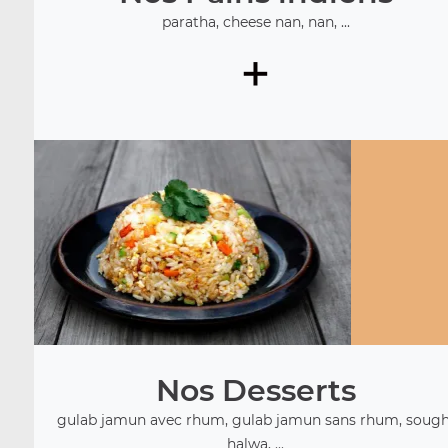
paratha, cheese nan, nan, ...
+
Nos Desserts
gulab jamun avec rhum, gulab jamun sans rhum, sough
halwa, ...