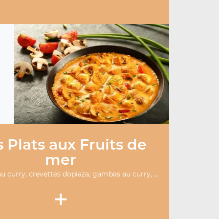
 Plats aux Fruits de
mer
u curry, crevettes dopiaza, gambas au curry, ...
+