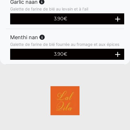
Garlic naan
Galette de farine de blé au levain et à l'ail
3.90
€
Menthi nan
Galette de farine de blé fourrée au fromage et aux épices
3.90
€