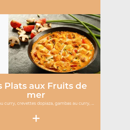
 Plats aux Fruits de
mer
u curry, crevettes dopiaza, gambas au curry, ...
+