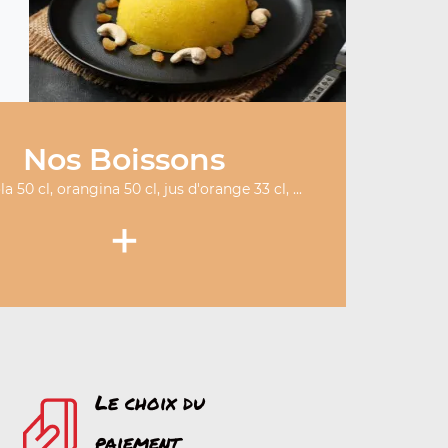
Nos Boissons
a 50 cl, orangina 50 cl, jus d'orange 33 cl, ...
+
Le choix du
paiement