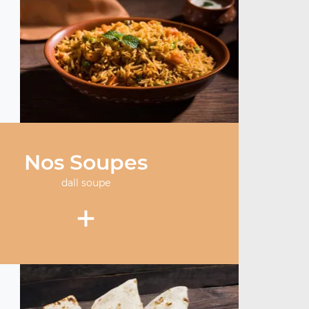
Nos Soupes
dall soupe
+