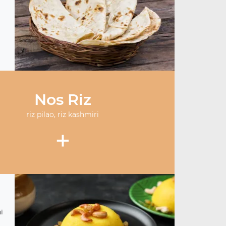
Nos Riz
riz pilao, riz kashmiri
+
i