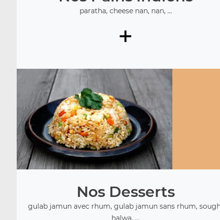
paratha, cheese nan, nan, ...
+
Nos Desserts
gulab jamun avec rhum, gulab jamun sans rhum, sough
halwa, ...