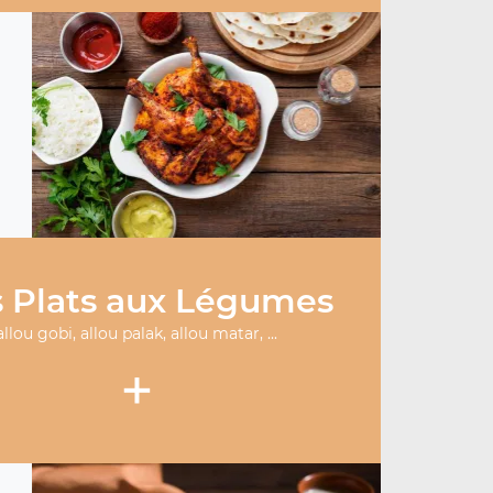
 Plats aux Légumes
allou gobi, allou palak, allou matar, ...
+