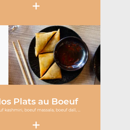
+
os Plats au Boeuf
f kashmiri, boeuf massala, boeuf dall, ...
+