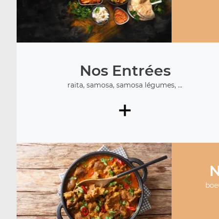
Nos Entrées
raita, samosa, samosa légumes, ...
+
N
boeu