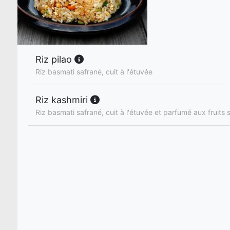
Riz pilao
Riz basmati safrané, cuit à l'étuvée
Riz kashmiri
Riz basmati safrané, cuit à l'étuvée et parfumé aux fruits 