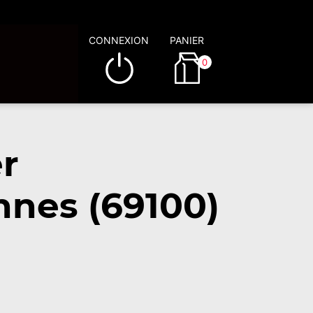
CONNEXION
PANIER
0
r
nnes (69100)