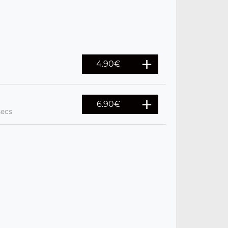
4.90
€
6.90
€
secs