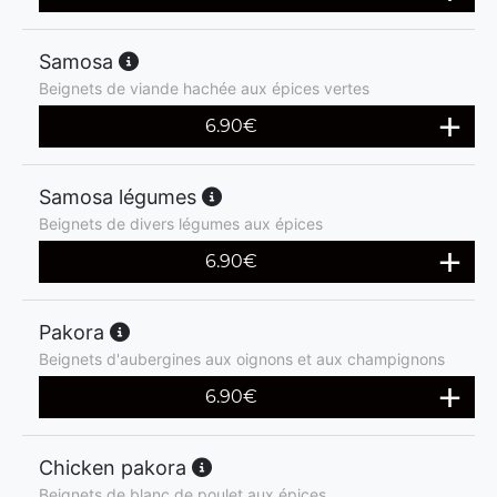
Samosa
Beignets de viande hachée aux épices vertes
6.90
€
Samosa légumes
Beignets de divers légumes aux épices
6.90
€
Pakora
Beignets d'aubergines aux oignons et aux champignons
6.90
€
Chicken pakora
Beignets de blanc de poulet aux épices