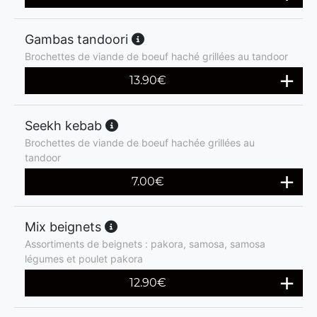
Gambas tandoori
Brochettes de viande de boeuf haché grillées au tandoor
13.90
€
Seekh kebab
Brochettes de viande de boeuf hachée grillées au
tandoor
7.00
€
Mix beignets
Assortiments de beignets : pakora, samosa, samosa
légumes et poulet pakora
12.90
€