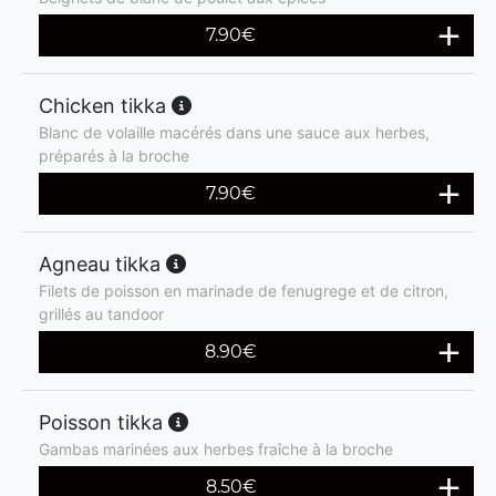
7.90
€
Chicken tikka
Blanc de volaille macérés dans une sauce aux herbes,
préparés à la broche
7.90
€
Agneau tikka
Filets de poisson en marinade de fenugrege et de citron,
grillés au tandoor
8.90
€
Poisson tikka
Gambas marinées aux herbes fraîche à la broche
8.50
€