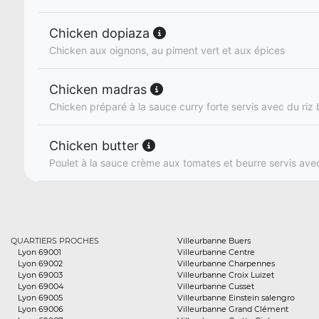
Chicken dopiaza
Chicken aux oignons, au piment vert et aux épices
Chicken madras
Chicken préparé à la sauce curry forte servis avec du riz
Chicken butter
Poulet à la sauce crème aux tomates et beurre servis ave
QUARTIERS PROCHES
Villeurbanne Buers
Lyon 69001
Villeurbanne Centre
Lyon 69002
Villeurbanne Charpennes
Lyon 69003
Villeurbanne Croix Luizet
Lyon 69004
Villeurbanne Cusset
Lyon 69005
Villeurbanne Einstein salengro
Lyon 69006
Villeurbanne Grand Clément