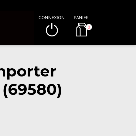
CONNEXION
PANIER
0
mporter
 (69580)