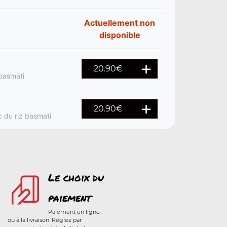
Actuellement non
disponible
20.90
€
 basmati
20.90
€
c du riz basmati
Le choix du
paiement
Paiement en ligne
ou à la livraison. Réglez par