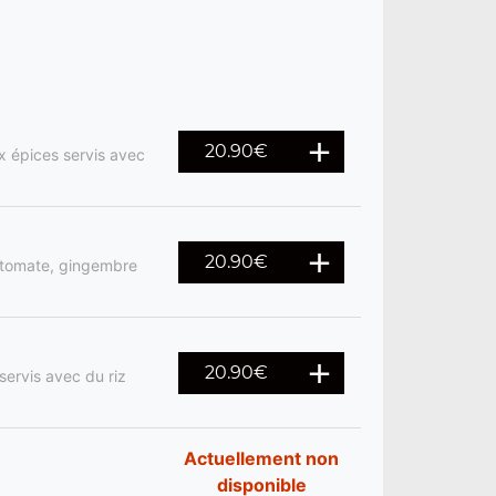
20.90
€
x épices servis avec
20.90
€
e tomate, gingembre
20.90
€
servis avec du riz
Actuellement non
disponible