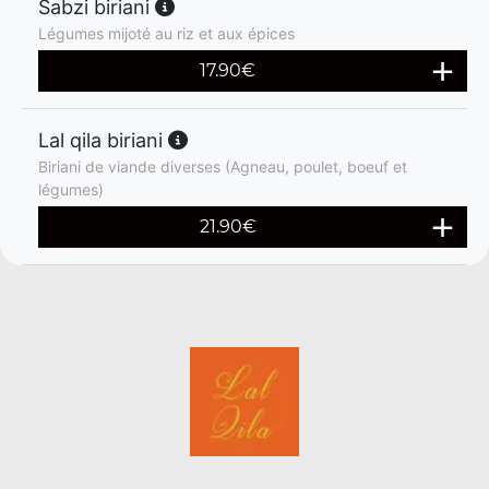
Sabzi biriani
Légumes mijoté au riz et aux épices
17.90
€
Lal qila biriani
Biriani de viande diverses (Agneau, poulet, boeuf et
légumes)
21.90
€