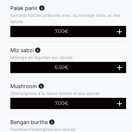
Palak panir
Epinards hachés préparés avec du fromage blanc et des
épices
7.00
€
Miz sabzi
Mélange de légumes aux épices
6.50
€
Mushroom
Champignons à la sauce tomate et aux épices
7.00
€
Bengan burtha
Foundue d'aubergines aux épices