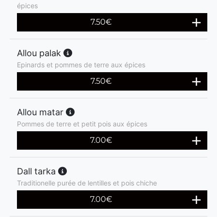
épices
7.50
€
Allou palak
Epinards et pommes de terre aux épices
7.50
€
Allou matar
Pommes de terre et petit pois aux épices
7.00
€
Dall tarka
Traditionelle purée de lentilles et pois chiche
7.00
€