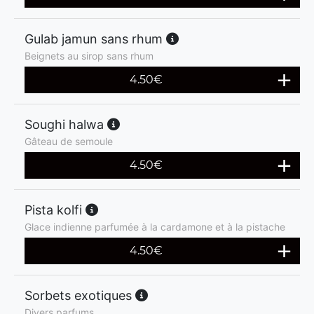
Gulab jamun sans rhum
Beignets au sirop sans rhum
4.50
€
Soughi halwa
Gâteau de semoule
4.50
€
Pista kolfi
Glace indienne parfumée à la cardamone et à la pistache
4.50
€
Sorbets exotiques
Divers parfums