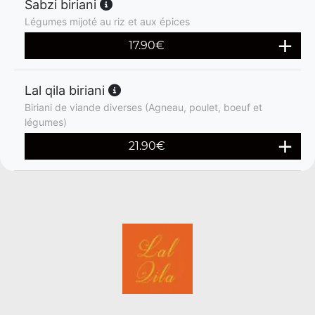
Sabzi biriani
Légumes mijoté au riz et aux épices
17.90
€
Lal qila biriani
Biriani de viande diverses (Agneau, poulet, boeuf et
légumes)
21.90
€