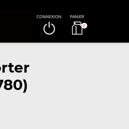
CONNEXION
PANIER
0
rter
780)