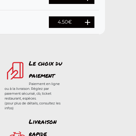
4.50
€
Le choix du
paiement
Paiement en ligne
ou à la livraison. Réglez par
paiement sécurisé, cb, ticket
restaurant, espèces.
(pour plus de détails, consultez les
infos)
Livraison
rapide