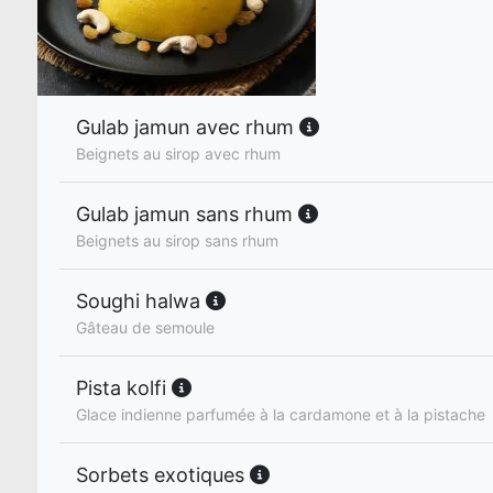
Gulab jamun avec rhum
Beignets au sirop avec rhum
Gulab jamun sans rhum
Beignets au sirop sans rhum
Soughi halwa
Gâteau de semoule
Pista kolfi
Glace indienne parfumée à la cardamone et à la pistache
Sorbets exotiques