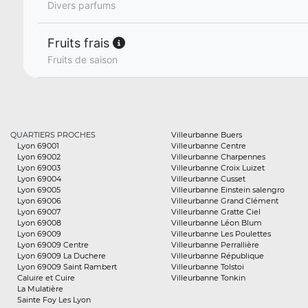
Divers parfums
Fruits frais
Fruits de saison
QUARTIERS PROCHES
Villeurbanne Buers
Lyon 69001
Villeurbanne Centre
Lyon 69002
Villeurbanne Charpennes
Lyon 69003
Villeurbanne Croix Luizet
Lyon 69004
Villeurbanne Cusset
Lyon 69005
Villeurbanne Einstein salengro
Lyon 69006
Villeurbanne Grand Clément
Lyon 69007
Villeurbanne Gratte Ciel
Lyon 69008
Villeurbanne Léon Blum
Lyon 69009
Villeurbanne Les Poulettes
Lyon 69009 Centre
Villeurbanne Perrallière
Lyon 69009 La Duchere
Villeurbanne République
Lyon 69009 Saint Rambert
Villeurbanne Tolstoi
Caluire et Cuire
Villeurbanne Tonkin
La Mulatière
Sainte Foy Les Lyon