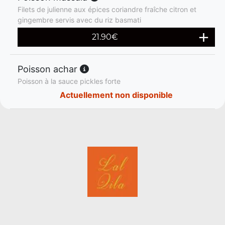
Filets de julienne aux épices coriandre fraîche citron et
gingembre servis avec du riz basmati
21.90
€
Poisson achar
Poisson à la sauce pickles forte
Actuellement non disponible