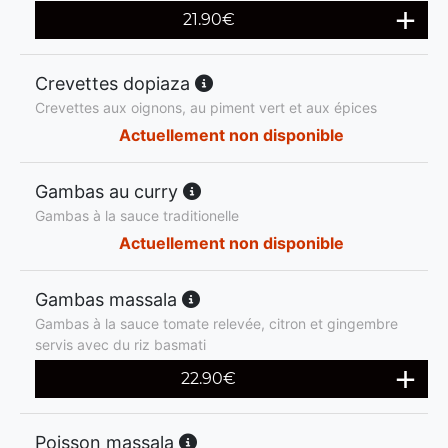
21.90
€
Crevettes dopiaza
Crevettes aux oignons, au piment vert et aux épices
Actuellement non disponible
Gambas au curry
Gambas à la sauce traditionelle
Actuellement non disponible
Gambas massala
Gambas à la sauce tomate relevée, citron et gingembre
servis avec du riz basmati
22.90
€
Poisson massala