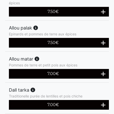
épices
7.50
€
Allou palak
Epinards et pommes de terre aux épices
7.50
€
Allou matar
Pommes de terre et petit pois aux épices
7.00
€
Dall tarka
Traditionelle purée de lentilles et pois chiche
7.00
€