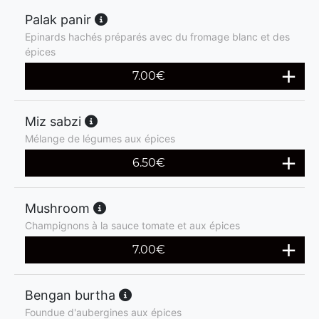
Palak panir
Epinards hachés préparés avec du fromage blanc et des
épices
7.00
€
Miz sabzi
Mélange de légumes aux épices
6.50
€
Mushroom
Champignons à la sauce tomate et aux épices
7.00
€
Bengan burtha
Foundue d'aubergines aux épices