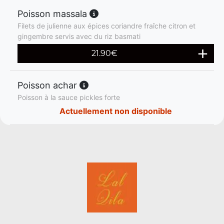
Poisson massala
Filets de julienne aux épices coriandre fraîche citron et
gingembre servis avec du riz basmati
21.90
€
Poisson achar
Poisson à la sauce pickles forte
Actuellement non disponible