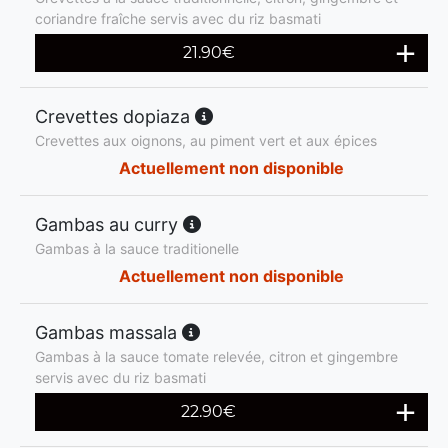
coriandre fraîche servis avec du riz basmati
21.90
€
Crevettes dopiaza
Crevettes aux oignons, au piment vert et aux épices
Actuellement non disponible
Gambas au curry
Gambas à la sauce traditionelle
Actuellement non disponible
Gambas massala
Gambas à la sauce tomate relevée, citron et gingembre
servis avec du riz basmati
22.90
€