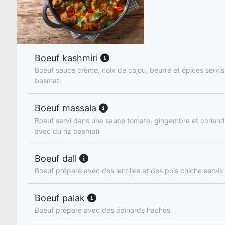
Boeuf kashmiri
Boeuf sauce crème, noix de cajou, beurre et épices servis
basmati
Boeuf massala
Boeuf servi dans une sauce tomate, gingembre et coriandr
avec du riz basmati
Boeuf dall
Boeuf préparé avec des lentilles et des pois chiche servis
Boeuf palak
Boeuf préparé avec des épinards hachés