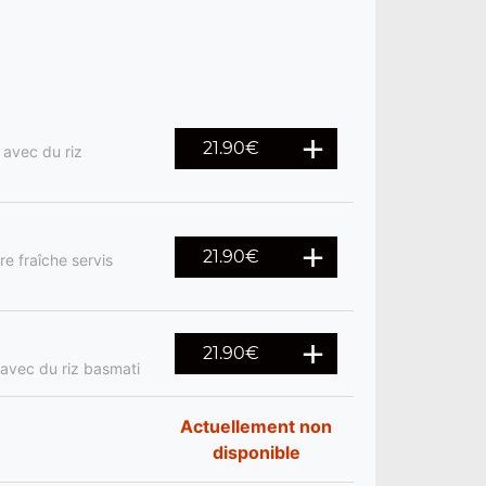
21.90
€
 avec du riz
21.90
€
e fraîche servis
21.90
€
 avec du riz basmati
Actuellement non
disponible