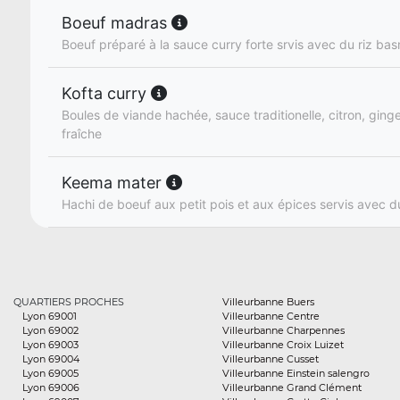
Boeuf madras
Boeuf préparé à la sauce curry forte srvis avec du riz bas
Kofta curry
Boules de viande hachée, sauce traditionelle, citron, gin
fraîche
Keema mater
Hachi de boeuf aux petit pois et aux épices servis avec d
QUARTIERS PROCHES
Villeurbanne Buers
Lyon 69001
Villeurbanne Centre
Lyon 69002
Villeurbanne Charpennes
Lyon 69003
Villeurbanne Croix Luizet
Lyon 69004
Villeurbanne Cusset
Lyon 69005
Villeurbanne Einstein salengro
Lyon 69006
Villeurbanne Grand Clément