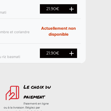
21.90
€
mati
Actuellement non
gembre et coriandre
disponible
21.90
€
u riz basmati
Le choix du
paiement
Paiement en ligne
ou à la livraison. Réglez par