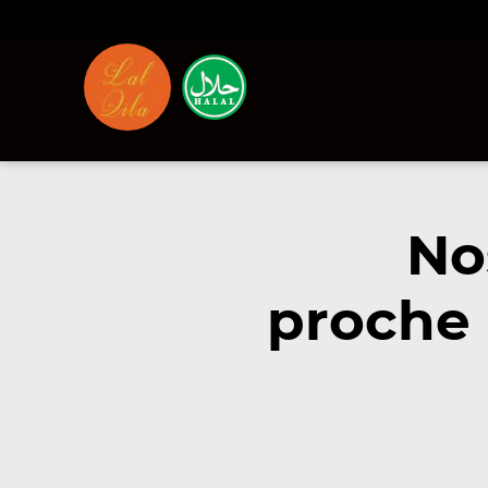
No
proche 