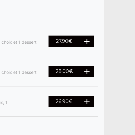
27.90
€
 choix et 1 dessert
28.00
€
 choix et 1 dessert
26.90
€
ix, 1