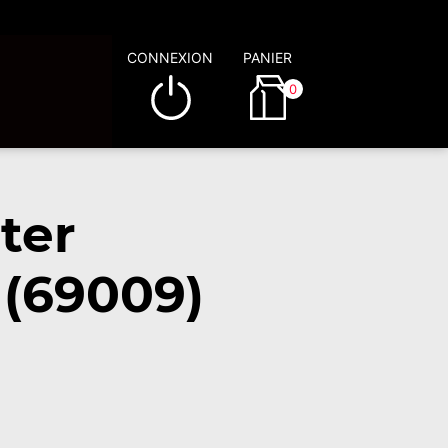
CONNEXION
PANIER
0
ter
 (69009)