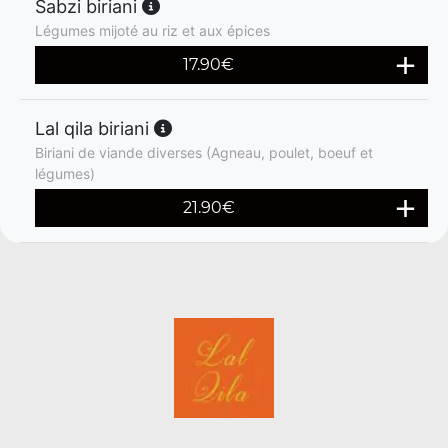
Sabzi biriani
Légumes mijoté au riz et aux épices
17.90
€
Lal qila biriani
Biriani de viande diverses (Agneau, poulet, boeuf et
légumes)
21.90
€