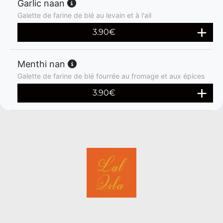
Garlic naan
Galette de farine de blé au levain et à l'ail
3.90
€
Menthi nan
Galette de farine de blé fourrée au fromage et aux épices
3.90
€