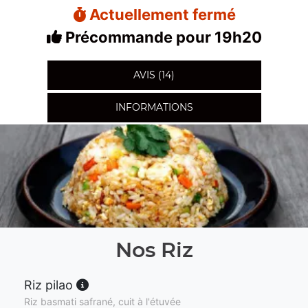
Actuellement fermé
Précommande pour 19h20
AVIS (14)
INFORMATIONS
Nos Riz
Riz pilao
Riz basmati safrané, cuit à l'étuvée