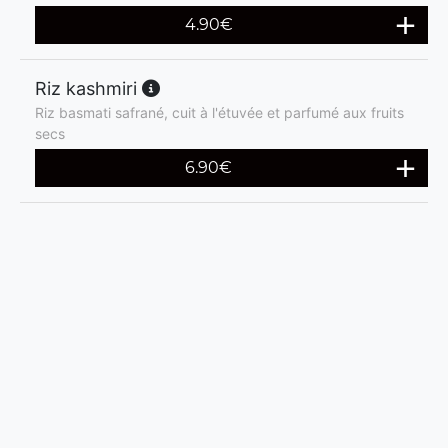
4.90
€
Riz kashmiri
Riz basmati safrané, cuit à l'étuvée et parfumé aux fruits
secs
6.90
€