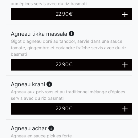
aux épices servis avec du riz basmati
22.90
€
Agneau tikka massala
Gigot d'agneau doré au tandoor, servie dans une sauce
tomate, gingembre et coriandre fraîche servis avec du riz
basmati
22.90
€
Agneau krahi
Agneau aux poivrons et au traditionnel mélange d'épices
servis avec du riz basmati
22.90
€
Agneau achar
Agneau en sauce pickles forte