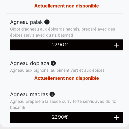
Actuellement non disponible
Agneau palak
Gigot d'agneau aux épinards hachés, préparé avec des
épices servis avec du riz basmati
22.90
€
Agneau dopiaza
Agneau aux oignons, au piment vert et aux épices
Actuellement non disponible
Agneau madras
Agneau préparé à la sauce curry forte servis avec du riz
basamti
22.90
€