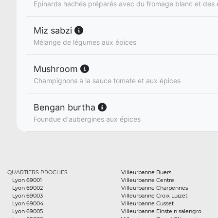
Epinards hachés préparés avec du fromage blanc et des 
Miz sabzi
Mélange de légumes aux épices
Mushroom
Champignons à la sauce tomate et aux épices
Bengan burtha
Foundue d'aubergines aux épices
QUARTIERS PROCHES
Villeurbanne Buers
Lyon 69001
Villeurbanne Centre
Lyon 69002
Villeurbanne Charpennes
Lyon 69003
Villeurbanne Croix Luizet
Lyon 69004
Villeurbanne Cusset
Lyon 69005
Villeurbanne Einstein salengro