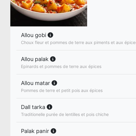
Allou gobi
Choux fleur et pommes de terre aux piments et aux épice
Allou palak
Epinards et pommes de terre aux épices
Allou matar
Pommes de terre et petit pois aux épices
Dall tarka
Traditionelle purée de lentilles et pois chiche
Palak panir