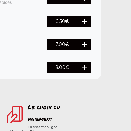
épices
6.50
€
7.00
€
8.00
€
Le choix du
paiement
Paiement en ligne