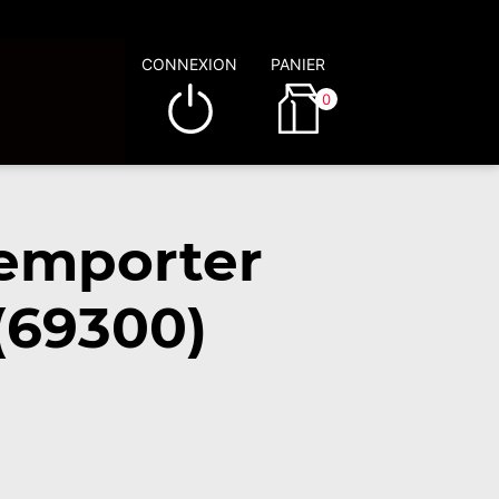
CONNEXION
PANIER
0
 emporter
 (69300)